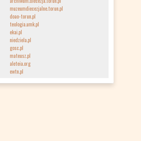
archiwum.diecezja.torun.pl
muzeumdiecezjalne.torun.pl
doao-torun.pl
teologia.umk.pl
ekai.pl
niedziela.pl
gosc.pl
mateusz.pl
aleteia.org
ewtn.pl