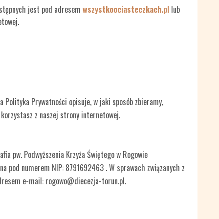
ostępnych jest pod adresem
wszystkoociasteczkach.pl
lub
etowej.
a Polityka Prywatności opisuje, w jaki sposób zbieramy,
orzystasz z naszej strony internetowej.
fia pw. Podwyższenia Krzyża Świętego w Rogowie
owana pod numerem NIP: 8791692463 . W sprawach związanych z
dresem e-mail: rogowo@diecezja-torun.pl.